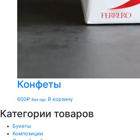
Конфеты
600
₽
В корзину
Без ндс
Категории товаров
Букеты
Композиции