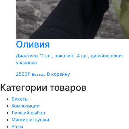
Оливия
Диантусы 11 шт., эвкалипт 4 шт., дизайнерская
упаковка
2500
₽
В корзину
Без ндс
Категории товаров
Букеты
Композиции
Лучший выбор
Мягкие игрушки
Розы