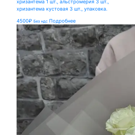
хризантема 1 шт., альстромерия 3 шт.,
хризантема кустовая 3 шт., упаковка.
4500
₽
Подробнее
Без ндс